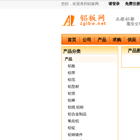
您好，欢迎来到铝板网.
请登录
免费注册
中国铝板网
首页
公司
产品
求购
供应
产品
产品分类
产品
铝板
铝带
铝箔
铝型材
铝管
铝棒
铝线 铝粉
铝合金制品
氧化铝
铝锭
铝铸锻件