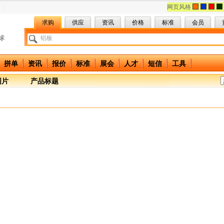
网页风格
求购
供应
资讯
价格
标准
会员
拼单
资讯
报价
标准
展会
人才
短信
工具
图片
产品标题