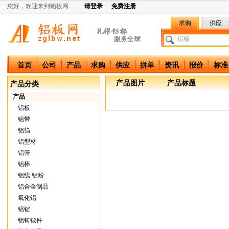
您好，欢迎来到铝板网.
请登录
免费注册
求购
供应
中国铝板网
首页
公司
产品
求购
供应
拼单
资讯
报价
标准
产品图片
产品标题
产品分类
产品
铝板
铝带
铝箔
铝型材
铝管
铝棒
铝线 铝粉
铝合金制品
氧化铝
铝锭
铝铸锻件