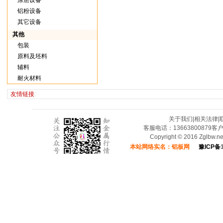
涂层设备
铝粉设备
其它设备
其他
包装
原料及坯料
辅料
耐火材料
友情链接
:
关于我们
|
相关法律
|
客服电话：13663800879客
Copyright © 2016 Zglbw.
本站网络实名：铝板网
豫ICP备