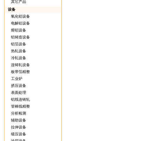
其它产品
设备
氧化铝设备
电解铝设备
熔铝设备
铝铸造设备
铝箔设备
热轧设备
冷轧设备
连铸轧设备
板带箔精整
工业炉
挤压设备
表面处理
铝线连铸轧
管棒线精整
分析检测
辅助设备
拉伸设备
锻压设备